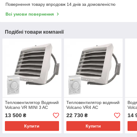
Повернення товару впродовж 14 днів за домовленістю
Всі умови повернення
Подібні товари компанії
Тепловентилятор Водяний
Тепловентилятор водяний
Водя
Volcano VR MINI 3 AC
Volcano VR4 АС
Volc
13 500
22 730
14 
₴
₴
Купити
Купити