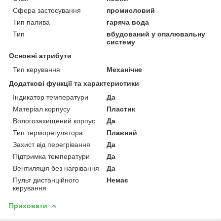
Сфера застосування
промисловий
Тип палива
гаряча вода
Тип
вбудований у опалювальну
систему
Основні атрибути
Тип керування
Механічне
Додаткові функції та характеристики
Індикатор температури
Да
Матеріал корпусу
Пластик
Вологозахищений корпус
Да
Тип терморегулятора
Плавний
Захист від перегрівання
Да
Підтримка температури
Да
Вентиляція без нагрівання
Да
Пульт дистанційного
Немає
керування
Приховати