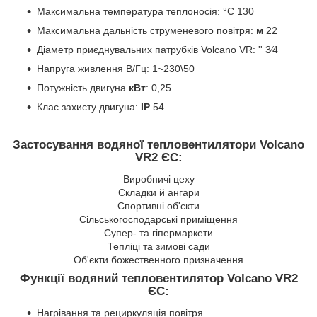
Максимальна температура теплоносія: °C 130
Максимальна дальність струменевого повітря:
м
22
Діаметр приєднувальних патрубків Volcano VR: '' 3⁄4
Напруга живлення В/Гц: 1~230\50
Потужність двигуна
кВт
: 0,25
Клас захисту двигуна:
IP
54
Застосування водяної тепловентилятори Volcano
VR2 ЄС
:
Виробничі цеху
Складки й ангари
Спортивні об'єкти
Сільськогосподарські приміщення
Супер- та гіпермаркети
Тепліці та зимові сади
Об'єкти божественного призначення
Функції водяний тепловентилятор Volcano VR2
ЄС
:
Нагрівання та рециркуляція повітря