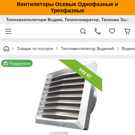
Вентиляторы Осевые Однофазные и
Трехфазные
Тепловентилятори Водяні, Теплогенератор, Теплова Завіса
Товари та послуги
Тепловентилятор Водяний
Водян
Подарунок