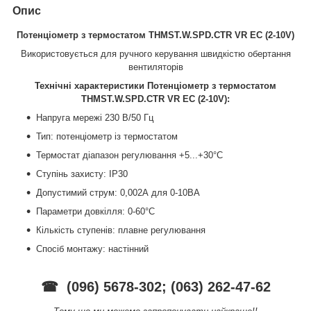
Опис
Потенціометр з термостатом THMST.W.SPD.CTR VR EC (2-10V)
Використовується для ручного керування швидкістю обертання
вентиляторів
Технічні характеристики Потенціометр з термостатом
THMST.W.SPD.CTR VR EC (2-10V):
Напруга мережі 230 В/50 Гц
Тип: потенціометр із термостатом
Термостат діапазон регулювання +5...+30°C
Ступінь захисту: IP30
Допустимий струм: 0,002А для 0-10ВA
Параметри довкілля: 0-60°С
Кількість ступенів: плавне регулювання
Спосіб монтажу: настінний
☎ (096) 5678-302; (063) 262-47-62