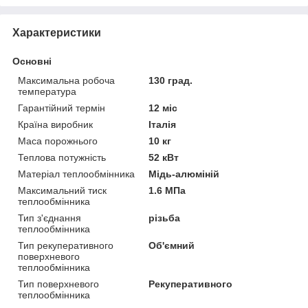
Характеристики
Основні
Максимальна робоча
130 град.
температура
Гарантійний термін
12 міс
Країна виробник
Італія
Маса порожнього
10 кг
Теплова потужність
52 кВт
Матеріал теплообмінника
Мідь-алюміній
Максимальний тиск
1.6 МПа
теплообмінника
Тип з'єднання
різьба
теплообмінника
Тип рекуперативного
Об'ємний
поверхневого
теплообмінника
Тип поверхневого
Рекуперативного
теплообмінника