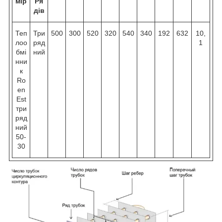
мір
Ря
дів
Теп
Три
500
300
520
320
540
340
192
632
10,
лоо
ряд
1
бмі
ний
нни
к
Ro
en
Est
три
ряд
ний
50-
30