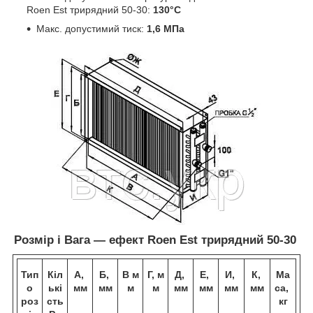
Roen Est трирядний 50-30:
130°С
Макс. допустимий тиск:
1,6 МПа
Розмір і Вага — ефект Roen Est трирядний 50-30
Тип
Кіл
А,
Б,
В
м
Г,
м
Д,
Е,
И,
К,
Ма
о
ькі
мм
мм
м
м
мм
мм
мм
мм
са,
роз
сть
кг