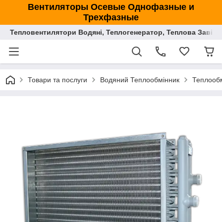
Вентиляторы Осевые Однофазные и
Трехфазные
Тепловентилятори Водяні, Теплогенератор, Теплова Завіса
Товари та послуги
Водяний Теплообмінник
Теплообм