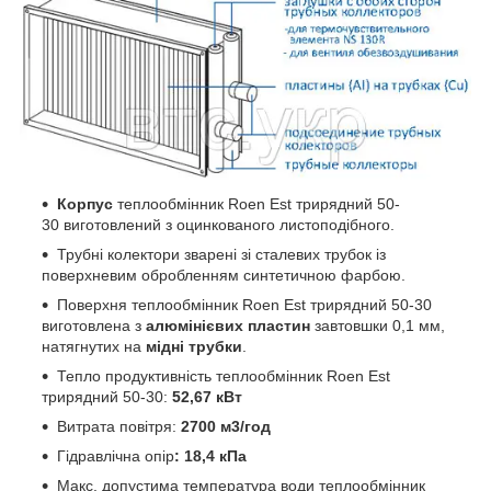
Корпус
теплообмінник Roen Est трирядний 50-
30 виготовлений з оцинкованого листоподібного.
Трубні колектори зварені зі сталевих трубок із
поверхневим обробленням синтетичною фарбою.
Поверхня теплообмінник Roen Est трирядний 50-30
виготовлена з
алюмінієвих пластин
завтовшки 0,1 мм,
натягнутих на
мідні трубки
.
Тепло продуктивність теплообмінник Roen Est
трирядний 50-30:
52,67 кВт
Витрата повітря:
2700
м3/год
Гідравлічна опір
: 18,4 кПа
Макс. допустима температура води теплообмінник