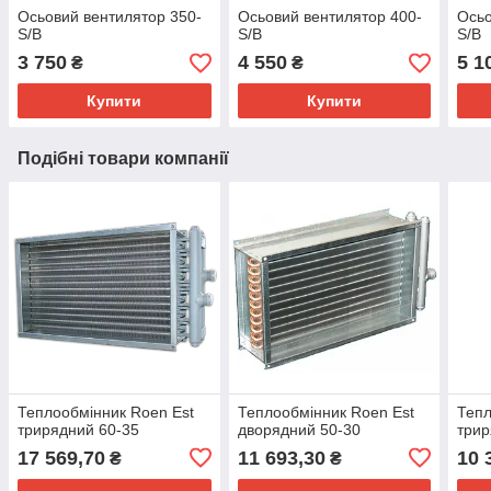
Осьовий вентилятор 350-
Осьовий вентилятор 400-
Осьо
S/B
S/B
S/B
3 750
4 550
5 1
₴
₴
Купити
Купити
Подібні товари компанії
Теплообмінник Roen Est
Теплообмінник Roen Est
Тепл
трирядний 60-35
дворядний 50-30
трир
17 569,70
11 693,30
10 
₴
₴