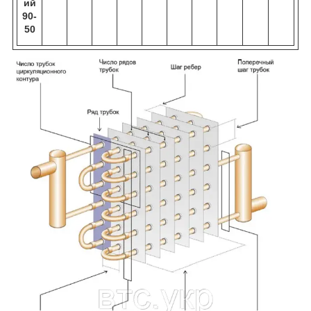
ий
90-
50