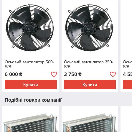
Осьовий вентилятор 500-
Осьовий вентилятор 350-
Осьо
S/B
S/B
S/B
6 000
3 750
4 5
₴
₴
Купити
Купити
Подібні товари компанії