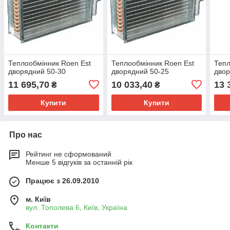
Теплообмінник Roen Est
Теплообмінник Roen Est
Тепл
дворядний 50-30
дворядний 50-25
двор
11 695,70
10 033,40
13 
₴
₴
Купити
Купити
Про нас
Рейтинг не сформований
Менше 5 відгуків за останній рік
Працює з 26.09.2010
м. Київ
вул. Тополева 6, Київ, Україна
Контакти