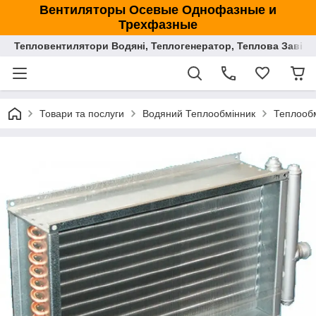
Вентиляторы Осевые Однофазные и
Трехфазные
Тепловентилятори Водяні, Теплогенератор, Теплова Завіса
Товари та послуги
Водяний Теплообмінник
Теплообм