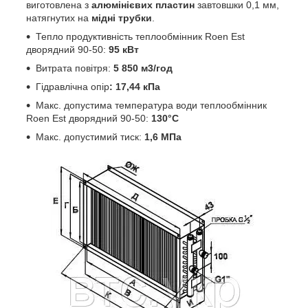
виготовлена з
алюмінієвих пластин
завтовшки 0,1 мм,
натягнутих на
мідні трубки
.
Тепло продуктивність теплообмінник Roen Est
дворядний 90-50:
95 кВт
Витрата повітря:
5 850
м3/год
Гідравлічна опір
: 17,44 кПа
Макс. допустима температура води теплообмінник
Roen Est дворядний 90-50:
130°С
Макс. допустимий тиск:
1,6 МПа