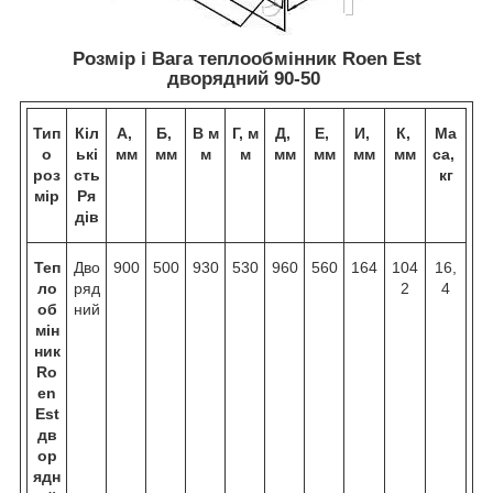
Розмір і Вага теплообмінник Roen Est
дворядний 90-50
Тип
Кіл
А,
Б,
В
м
Г,
м
Д,
Е,
И,
К,
Ма
о
ькі
мм
мм
м
м
мм
мм
мм
мм
са,
роз
сть
кг
мір
Ря
дів
Теп
Дво
900
500
930
530
960
560
164
104
16,
ло
ряд
2
4
об
ний
мін
ник
Ro
en
Est
дв
ор
ядн