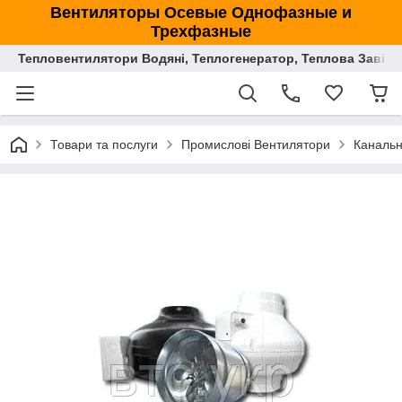
Вентиляторы Осевые Однофазные и
Трехфазные
Тепловентилятори Водяні, Теплогенератор, Теплова Завіса
Товари та послуги
Промислові Вентилятори
Канальн