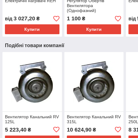
Електричні нагрівачі REH
Регулятор Обертів
Елек
Вентилятора
(Однофазний)
3 027,20
1 100
від
₴
₴
від
Купити
Купити
Подібні товари компанії
Вентилятор Канальний RV
Вентилятор Канальний RV
Вент
125L
315L
250
5 223,40
10 624,90
8 3
₴
₴