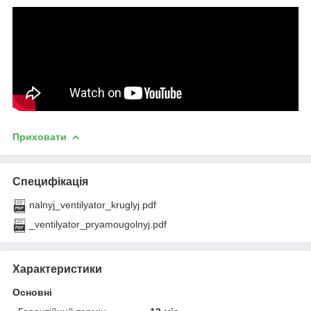
Приховати
Специфікація
nalnyj_ventilyator_kruglyj.pdf
_ventilyator_pryamougolnyj.pdf
Характеристики
Основні