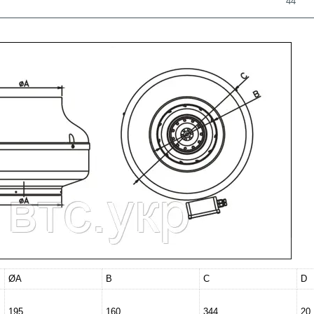
44
ØA
B
C
D
195
160
344
20