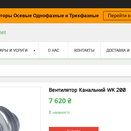
торы Осевые Однофазные и Трехфазные
Перейти в
net
АРЫ И УСЛУГИ
О НАС
КОНТАКТЫ
ДОСТАВКА И
Вентилятор Канальний WK 200
7 620 ₴
В наявності