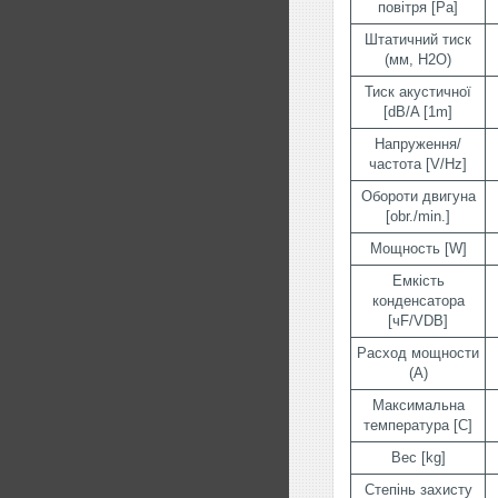
повітря [Pa]
Штатичний тиск
(мм, H2O)
Тиск акустичної
[dB/A [1m]
Напруження/
частота [V/Hz]
Обороти двигуна
[obr./min.]
Мощность [W]
Емкість
конденсатора
[чF/VDB]
Расход мощности
(А)
Максимальна
температура [C]
Вес [kg]
Степінь захисту