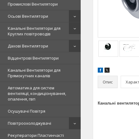
Промислові Вентилятори
Осьові Вентилятори
Канальні Вентилятори для
Круглих повітроводів
Дахові Вентилятори
Відцентрові Вентилятори
Канальні Вентилятори для
Прямокутних каналів
Опис
Харак
Автоматика для систем
вентиляції, кондиціонування,
опалення, гвп
Канальні вентилято
Осушувачі Повітря
Повітроохолоджувачі
Рекуператори Пластинчасті