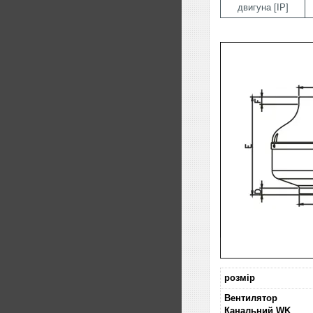
двигуна [IP]
розмір
Вентилятор
Канальний WK