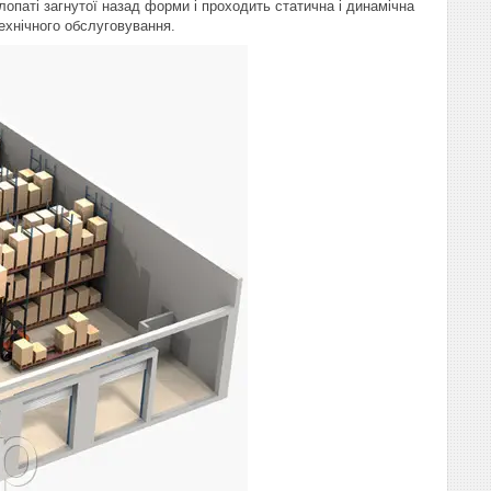
опаті загнутої назад форми і проходить статична і динамічна
ехнічного обслуговування.