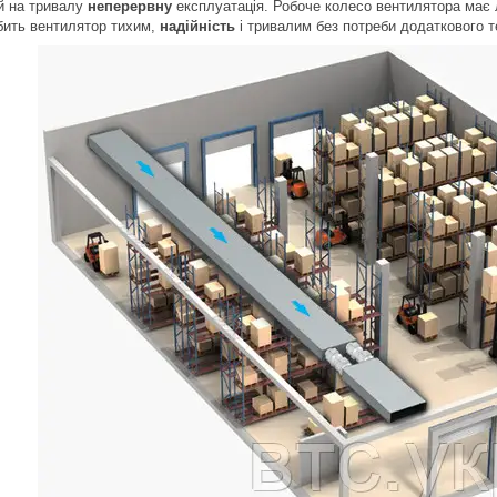
й на тривалу
неперервну
експлуатація. Робоче колесо вентилятора має л
бить вентилятор тихим,
надійність
і тривалим без потреби додаткового т