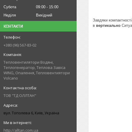
Субота
09:00
15:00
Неділя
Вихідний
Завдяки компактності 
в
вертикально
Ситуа
КОНТАКТИ
+380 (96) 567-83-02
Тепловентилятори Водяні,
Теплогенератор, Теплова Завіса
WING, Опалення, Тепловентиятори
Volcano
ТОВ "ТД ОЛЛТАН"
вул. Тополева 6, Київ, Україна
http://alltan.com.ua