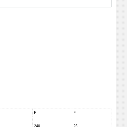
E
F
240
25