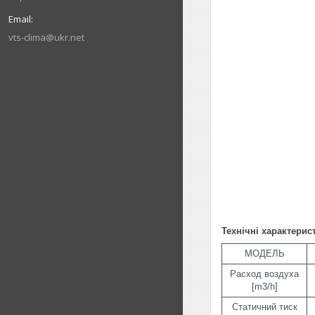
vts-clima@ukr.net
Технічні характерис
МОДЕЛЬ
Расход воздуха
[m3/h]
Статичний тиск