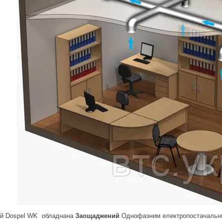
ий Dospel WK обладнана
Заощаджений
Однофазним електропостачальником