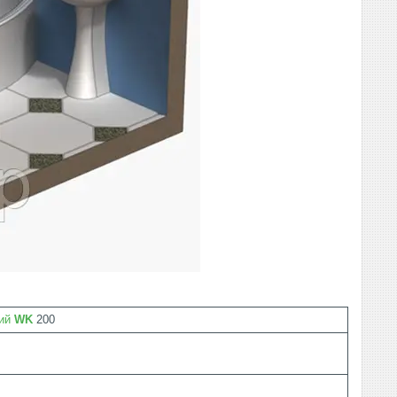
ний
WK
200