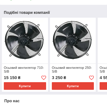
Подібні товари компанії
Осьовий вентилятор 710-
Осьовий вентилятор 250-
Осьо
S/B
S/B
S/B
15 150
3 250
4 5
₴
₴
Купити
Купити
Про нас