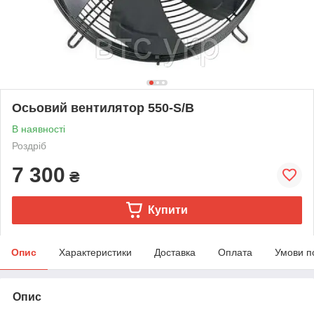
Осьовий вентилятор 550-S/B
В наявності
Роздріб
7 300
₴
Купити
Опис
Характеристики
Доставка
Оплата
Умови п
Опис