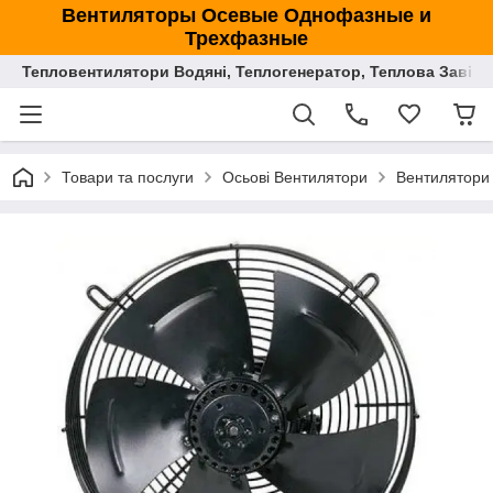
Вентиляторы Осевые Однофазные и
Трехфазные
Тепловентилятори Водяні, Теплогенератор, Теплова Завіса
Товари та послуги
Осьові Вентилятори
Вентилятори 