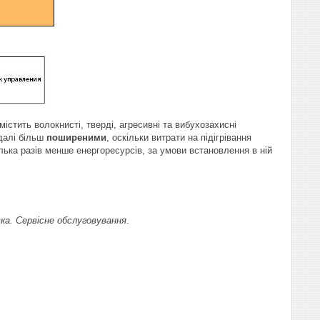
істить волокнисті, тверді, агресивні та вибухозахисні
далі більш
поширеними
, оскільки витрати на підігрівання
лька разів менше енергоресурсів, за умови встановлення в ній
а. Сервісне обслуговування
.