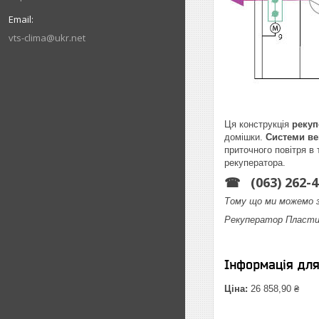
vts-clima@ukr.net
Ця конструкція
рекуп
домішки.
Системи ве
приточного повітря в
рекуператора.
☎
(063) 262-4
Тому що ми можемо з
Рекуператор Пластин
Інформація дл
Ціна:
26 858,90 ₴