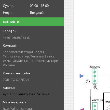
Субота
09:00
15:00
Неділя
Вихідний
КОНТАКТИ
+380 (96) 567-83-02
Тепловентилятори Водяні,
Теплогенератор, Теплова Завіса
WING, Опалення, Тепловентиятори
Volcano
ТОВ "ТД ОЛЛТАН"
вул. Тополева 6, Київ, Україна
http://alltan.com.ua