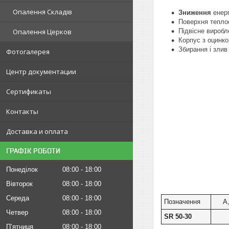
Опалення Складів
Зниження
енерг
Поверхня тепло
Опалення Церков
Підвісне виробл
Корпус з оцинк
Збирання і злив
Фотогалерея
Центр документации
Сертификаты
Контакты
Доставка и оплата
ГРАФІК РОБОТИ
Понеділок
08:00
18:00
Вівторок
08:00
18:00
Середа
08:00
18:00
Позначення
А
Четвер
08:00
18:00
SR 50-30
Пʼятниця
08:00
18:00