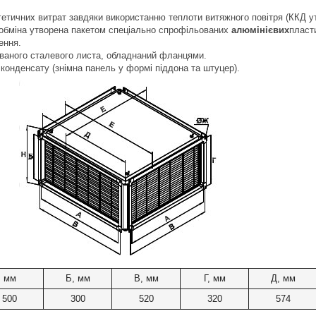
етичних витрат завдяки використанню теплоти витяжного повітря (ККД ут
обміна утворена пакетом спеціально спрофільованих
алюмінієвих
пласт
ення.
ованого сталевого листа, обладнаний фланцями.
 конденсату (знімна панель у формі піддона та штуцер).
, мм
Б, мм
В, мм
Г, мм
Д, мм
500
300
520
320
574