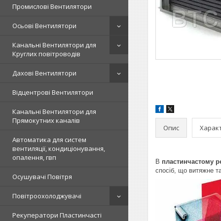
Промислові Вентилятори
Осьові Вентилятори
Канальні Вентилятори для
Круглих повітроводів
Дахові Вентилятори
Відцентрові Вентилятори
Канальні Вентилятори для
Прямокутних каналів
Опис
Харак
Автоматика для систем
вентиляції, кондиціонування,
опалення, гвп
В
пластинчастому р
спосіб, що витяжне т
Осушувачі Повітря
Повітроохолоджувачі
Рекуператори Пластинчасті