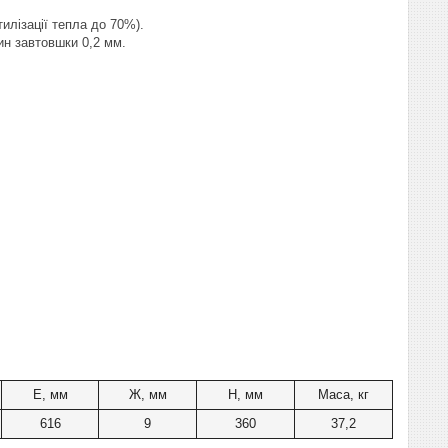
илізації тепла до 70%).
ин завтовшки 0,2 мм.
Е, мм
Ж, мм
H, мм
Маса, кг
616
9
360
37,2