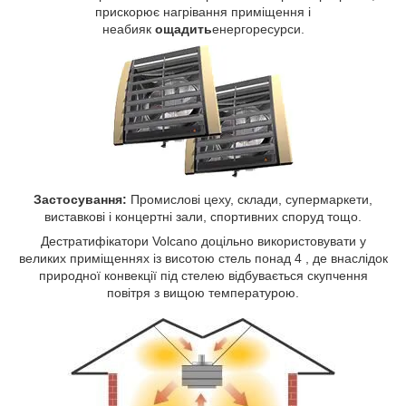
прискорює нагрівання приміщення і
неабияк
ощадить
енергоресурси.
Застосування:
Промислові цеху, склади, супермаркети,
виставкові і концертні зали, спортивних споруд тощо.
Дестратифікатори Volcano доцільно використовувати у
великих приміщеннях із висотою стель понад 4 , де внаслідок
природної конвекції під стелею відбувається скупчення
повітря з вищою температурою.