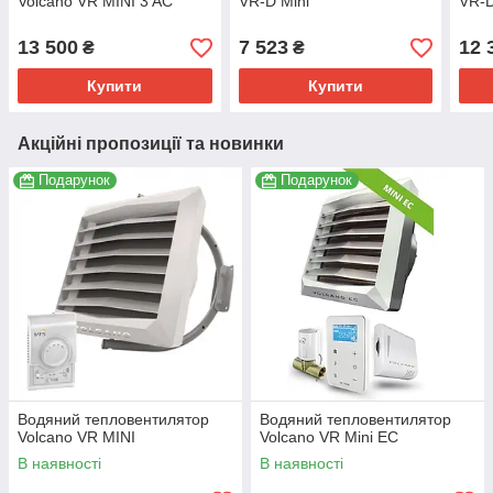
Volcano VR MINI 3 AC
VR-D Mini
VR-
13 500
7 523
12 
₴
₴
Купити
Купити
Акційні пропозиції та новинки
Подарунок
Подарунок
Водяний тепловентилятор
Водяний тепловентилятор
Volcano VR MINI
Volcano VR Mini EC
В наявності
В наявності