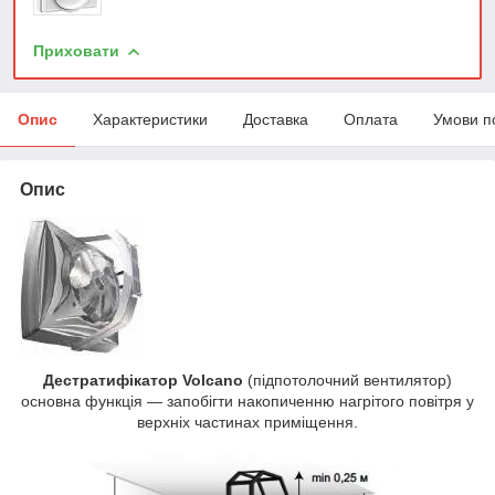
Приховати
Опис
Характеристики
Доставка
Оплата
Умови п
Опис
Дестратифікатор Volcano
(підпотолочний вентилятор)
основна функція — запобігти накопиченню нагрітого повітря у
верхніх частинах приміщення.