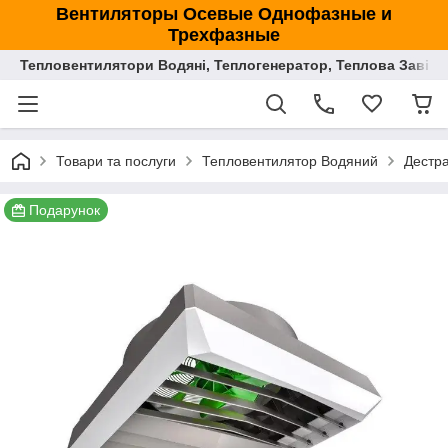
Вентиляторы Осевые Однофазные и
Трехфазные
Тепловентилятори Водяні, Теплогенератор, Теплова Завіса
Товари та послуги
Тепловентилятор Водяний
Дестра
Подарунок