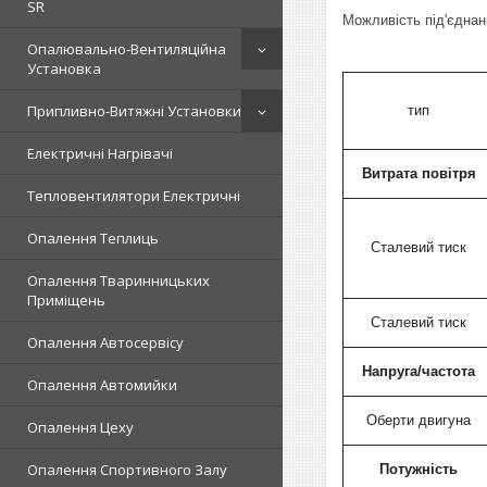
SR
Можливість під'єдна
Опалювально-Вентиляційна
Установка
Припливно-Витяжні Установки
тип
Електричні Нагрівачі
Витрата повітря
Тепловентилятори Електричні
Опалення Теплиць
Сталевий тиск
Опалення Тваринницьких
Приміщень
Сталевий тиск
Опалення Автосервісу
Напруга/частота
Опалення Автомийки
Оберти двигуна
Опалення Цеху
Опалення Спортивного Залу
Потужність