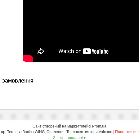
я замовлення
Сайт створений на маркетплейсі
Prom.ua
Тепловентилятори Водяні, Теплогенератор, Теплова Завіса WING, Опалення, Тепловентиятори Volcano |
Поскаржитися
Select Language
▼