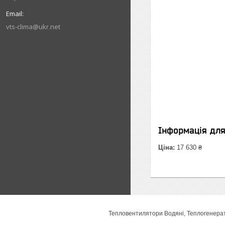
vts-clima@ukr.net
Інформація дл
Ціна:
17 630 ₴