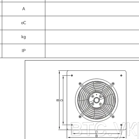
A
oC
kg
IP