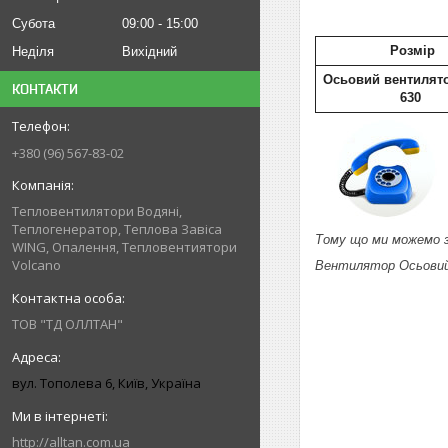
Субота
09:00
15:00
Розмір
Неділя
Вихідний
Осьовий вентилят
КОНТАКТИ
630
+380 (96) 567-83-02
Тепловентилятори Водяні,
Теплогенератор, Теплова Завіса
Тому що ми можемо з
WING, Опалення, Тепловентиятори
Volcano
Вентилятор Осьови
ТОВ "ТД ОЛЛТАН"
вул. Тополева 6, Київ, Україна
http://alltan.com.ua