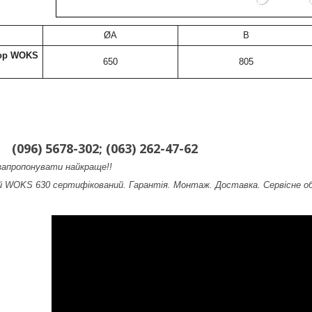
ØA
B
ор WOKS
650
805
(096) 5678-302; (063) 262-47-62
апропонувати найкраще!!
й WOKS 630
сертифікований. Гарантія. Монтаж. Доставка. Сервісне о