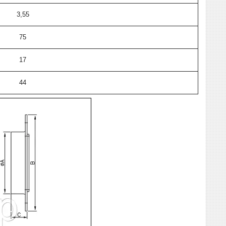
3,55
75
17
44