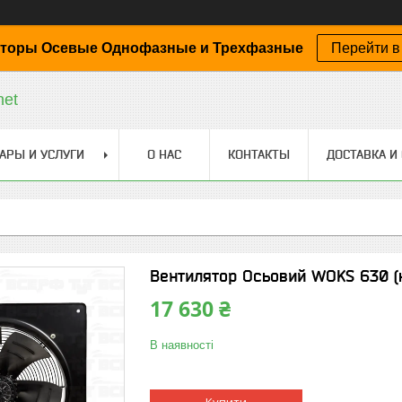
торы Осевые Однофазные и Трехфазные
Перейти в
net
АРЫ И УСЛУГИ
О НАС
КОНТАКТЫ
ДОСТАВКА И
Вентилятор Осьовий WOKS 630 (
17 630 ₴
В наявності