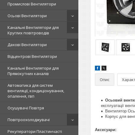
Промислові Вентилятори
Осьові Вентилятори
Канальні Вентилятори для
Круглих повітроводів
Дахові Вентилятори
Відцентрові Вентилятори
Канальні Вентилятори для
Прямокутних каналів
Опис
Харак
Автоматика для систем
вентиляції, кондиціонування,
опалення, гвп
Осьовий венти
експлуатації вент
Осушувачі Повітря
Вентилятор Ос
Корпус для вент
Повітроохолоджувачі
Аксесуари:
Рекуператори Пластинчасті