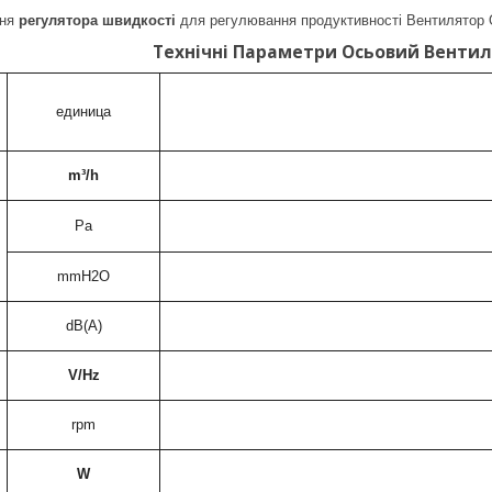
ння
регулятора швидкості
для регулювання продуктивності Вентилятор
Технічні Параметри Осьовий Вентил
единица
m³/h
Pa
mmH2O
dB(A)
V/Hz
rpm
W