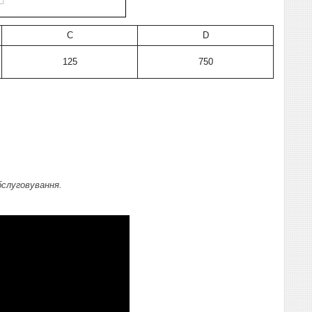
C
D
125
750
бслуговування.