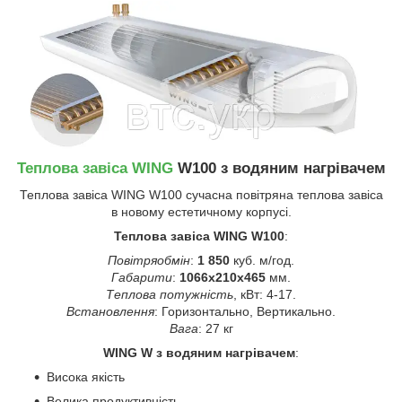
Теплова завіса
WING
W100 з
водяним
нагрівачем
Теплова завіса WING W100 сучасна повітряна теплова завіса
в новому естетичному корпусі.
Теплова завіса WING W100
:
Повітряобмін
:
1 850
куб. м/год.
Габарити
:
1066x210x465
мм.
Теплова потужність
, кВт: 4-17.
Встановлення
: Горизонтально, Вертикально.
Вага
: 27 кг
WING W з водяним нагрівачем
:
Висока якість
Велика продуктивність