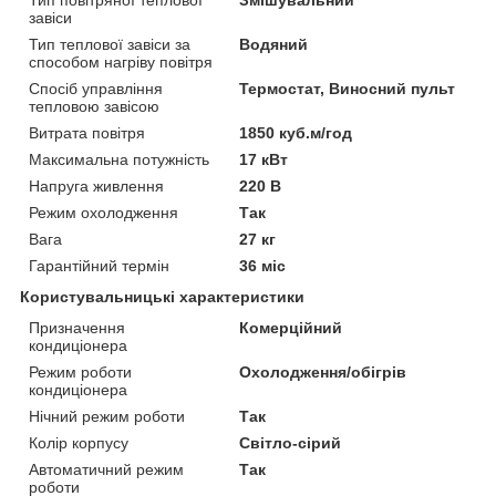
Тип повітряної теплової
Змішувальний
завіси
Тип теплової завіси за
Водяний
способом нагріву повітря
Спосіб управління
Термостат, Виносний пульт
тепловою завісою
Витрата повітря
1850 куб.м/год
Максимальна потужність
17 кВт
Напруга живлення
220 В
Режим охолодження
Так
Вага
27 кг
Гарантійний термін
36 міс
Користувальницькі характеристики
Призначення
Комерційний
кондиціонера
Режим роботи
Охолодження/обігрів
кондиціонера
Нічний режим роботи
Так
Колір корпусу
Світло-сірий
Автоматичний режим
Так
роботи