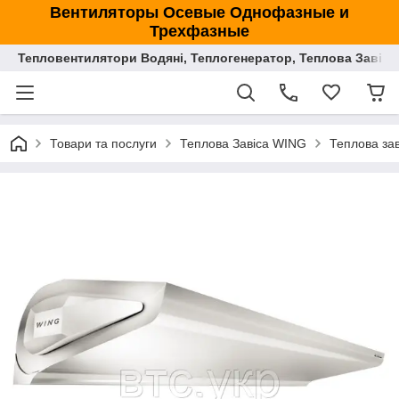
Вентиляторы Осевые Однофазные и
Трехфазные
Тепловентилятори Водяні, Теплогенератор, Теплова Завіса
Товари та послуги
Теплова Завіса WING
Теплова за