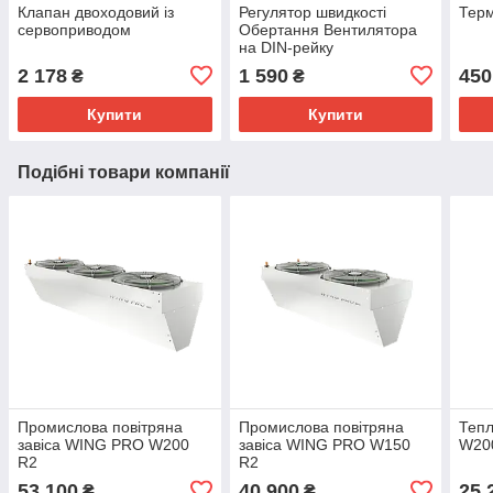
Клапан двоходовий із
Регулятор швидкості
Терм
сервоприводом
Обертання Вентилятора
на DIN-рейку
2 178
1 590
450
₴
₴
Купити
Купити
Подібні товари компанії
Промислова повітряна
Промислова повітряна
Тепл
завіса WING PRO W200
завіса WING PRO W150
W20
R2
R2
53 100
40 900
25 
₴
₴