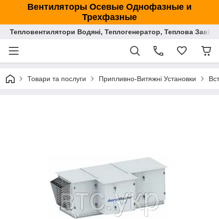
Вентиляторы Осевые Однофазные и
Трехфазные
Тепловентилятори Водяні, Теплогенератор, Теплова Завіса
Товари та послуги
Припливно-Витяжні Установки
Вс