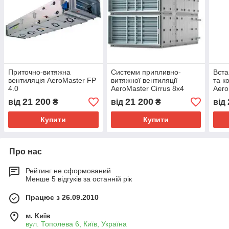
Приточно-витяжна
Системи припливно-
Вста
вентиляція AeroMaster FP
витяжної вентиляції
та к
4.0
AeroMaster Cirrus 8x4
Aero
21 200
21 200
від
₴
від
₴
від
Купити
Купити
Про нас
Рейтинг не сформований
Менше 5 відгуків за останній рік
Працює з 26.09.2010
м. Київ
вул. Тополева 6, Київ, Україна