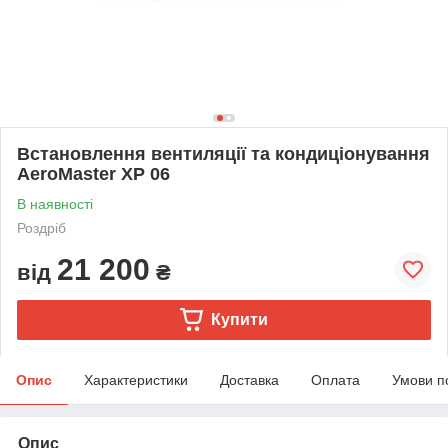
Встановлення вентиляції та кондиціонування
AeroMaster XP 06
В наявності
Роздріб
21 200
від
₴
Купити
Опис
Характеристики
Доставка
Оплата
Умови п
Опис