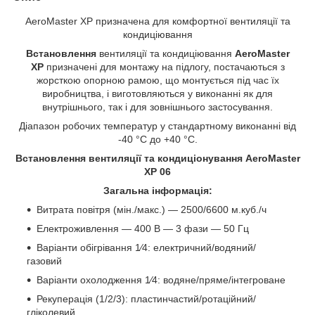
AeroMaster XP призначена для комфортної вентиляції та
кондиціювання
Встановлення
вентиляції та кондиціювання
AeroMaster
XP
призначені для монтажу на підлогу, постачаються з
жорсткою опорною рамою, що монтується під час їх
виробництва, і виготовляються у виконанні як для
внутрішнього, так і для зовнішнього застосування.
Діапазон робочих температур у стандартному виконанні від
-40 °C до +40 °C.
Встановлення вентиляції та кондиціонування AeroMaster
XP 06
Загальна інформація:
Витрата повітря (мін./макс.) — 2500/6600 м.куб./ч
Електроживлення — 400 В — 3 фази — 50 Гц
Варіанти обігрівання 1⁄4: електричний/водяний/
газовий
Варіанти охолодження 1⁄4: водяне/пряме/інтегроване
Рекуперація (1/2/3): пластинчастий/ротаційний/
гліколевий