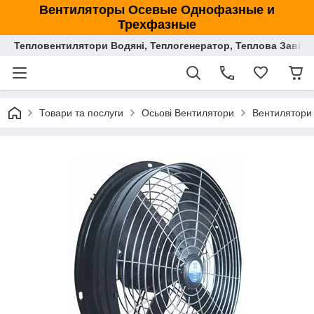
Вентиляторы Осевые Однофазные и
Трехфазные
Тепловентилятори Водяні, Теплогенератор, Теплова Завіса
Товари та послуги
Осьові Вентилятори
Вентилятори 