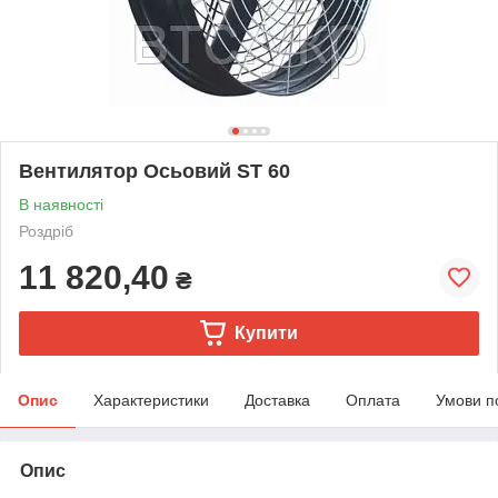
Вентилятор Осьовий ST 60
В наявності
Роздріб
11 820,40
₴
Купити
Опис
Характеристики
Доставка
Оплата
Умови п
Опис