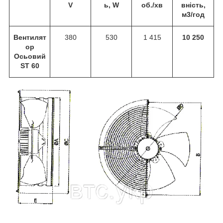
V
ь, W
об./хв
вність,
м
3
/год
Вентилят
380
530
1 415
10 250
ор
Осьовий
ST 60