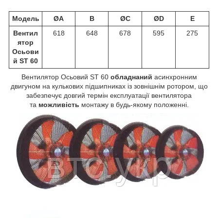
Модель
ØA
B
ØC
ØD
E
Вентил
618
648
678
595
275
ятор
Осьови
й ST 60
Вентилятор Осьовий ST 60
обладнаний
асинхронним
двигуном на кулькових підшипниках із зовнішнім ротором, що
забезпечує довгий термін експлуатації вентилятора
та
можливість
монтажу в будь-якому положенні.