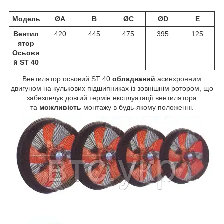
Модель
ØA
B
ØC
ØD
E
Вентил
420
445
475
395
125
ятор
Осьови
й ST 40
Вентилятор осьовий ST 40
обладнаний
асинхронним
двигуном на кулькових підшипниках із зовнішнім ротором, що
забезпечує довгий термін експлуатації вентилятора
та
можливість
монтажу в будь-якому положенні.