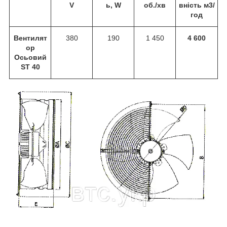
V
ь, W
об./хв
вність м
3
/
год
Вентилят
380
190
1 450
4 600
ор
Осьовий
ST 40