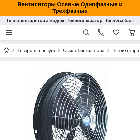
Вентиляторы Осевые Однофазные и
Трехфазные
Тепловентилятори Водяні, Теплогенератор, Теплова Завіса
Товари та послуги
Осьові Вентилятори
Вентилятори 