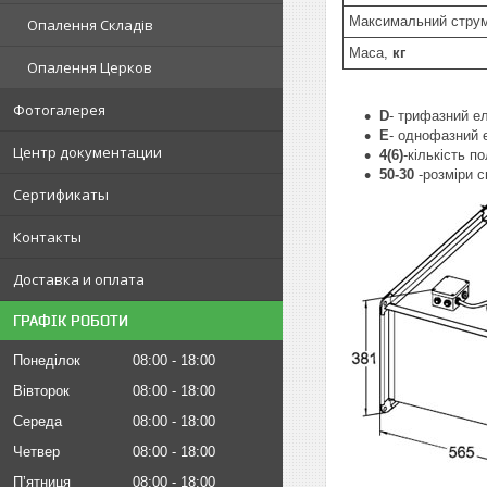
Максимальний стру
Опалення Складів
Маса,
кг
Опалення Церков
Фотогалерея
D
- трифазний е
E
- однофазний 
Центр документации
4(6)
-кількість п
50-30
-розміри с
Сертификаты
Контакты
Доставка и оплата
ГРАФІК РОБОТИ
Понеділок
08:00
18:00
Вівторок
08:00
18:00
Середа
08:00
18:00
Четвер
08:00
18:00
Пʼятниця
08:00
18:00