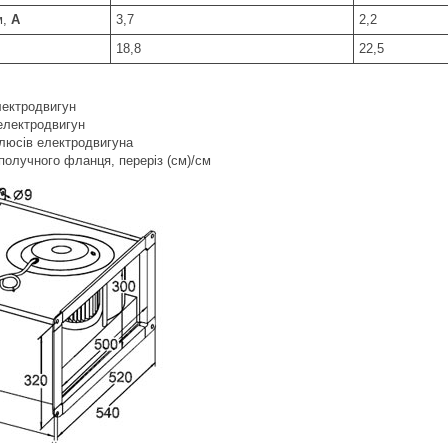
м,
А
3,7
2,2
18,8
22,5
лектродвигун
електродвигун
олюсів електродвигуна
получного фланця, переріз (см)/см