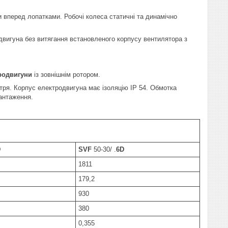
и вперед лопатками. Робочі колеса статичні та динамічно
двигуна без витягання встановленого корпусу вентилятора з
родвигуни
із зовнішнім ротором.
тря. Корпус електродвигуна має ізоляцію IP 54. Обмотка
антаження.
D
SVF
50-30/ .
6D
1811
179,2
930
380
0,355