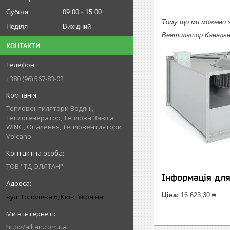
Субота
09:00
15:00
Тому що ми можемо з
Неділя
Вихідний
Вентилятор Канальни
КОНТАКТИ
+380 (96) 567-83-02
Тепловентилятори Водяні,
Теплогенератор, Теплова Завіса
WING, Опалення, Тепловентиятори
Volcano
ТОВ "ТД ОЛЛТАН"
Інформація дл
Ціна:
16 623,30 ₴
вул. Тополева 6, Київ, Україна
http://alltan.com.ua