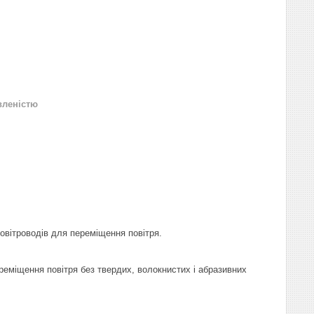
вленістю
овітроводів для переміщення повітря.
реміщення повітря без твердих, волокнистих і абразивних