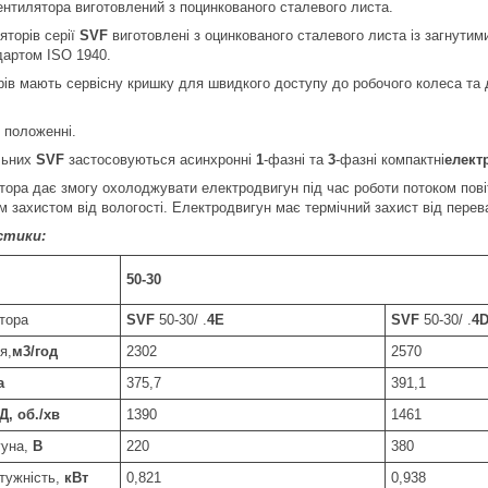
нтилятора виготовлений з поцинкованого сталевого листа.
яторів серії
SVF
виготовлені з оцинкованого сталевого листа із загнутим
дартом ISO 1940.
ів мають сервісну кришку для швидкого доступу до робочого колеса та 
 положенні.
льних
SVF
застосовуються асинхронні
1
-фазні та
3
-фазні компактні
елект
ора дає змогу охолоджувати електродвигун під час роботи потоком пові
 захистом від вологості. Електродвигун має термічний захист від перев
стики:
50-30
тора
SVF
50-30/ .
4E
SVF
50-30/ .
4
я,
м3/год
2302
2570
а
375,7
391,1
Д, об./хв
1390
1461
гуна,
В
220
380
тужність,
кВт
0,821
0,938