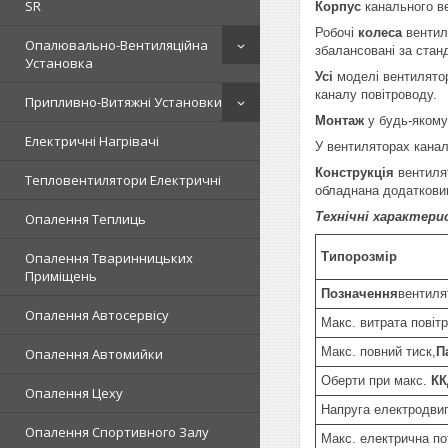
SR
Корпус
канального ве
Робочі
колеса
вентил
Опалювально-Вентиляційна
збалансовані за стан
Установка
Усі
моделі вентилятор
каналу повітроводу.
Припливно-Витяжні Установки
Монтаж
у будь-якому
Електричні Нагрівачі
У вентиляторах кана
Конструкція
вентилят
Тепловентилятори Електричні
обладнана додатковим
Технічні характери
Опалення Теплиць
Опалення Тваринницьких
Типорозмір
Приміщень
Позначення
вентиля
Опалення Автосервісу
Макс. витрата повітр
Макс. повний тиск,
П
Опалення Автомийки
Оберти при макс.
КК
Опалення Цеху
Напруга електродви
Опалення Спортивного Залу
Макс. електрична по