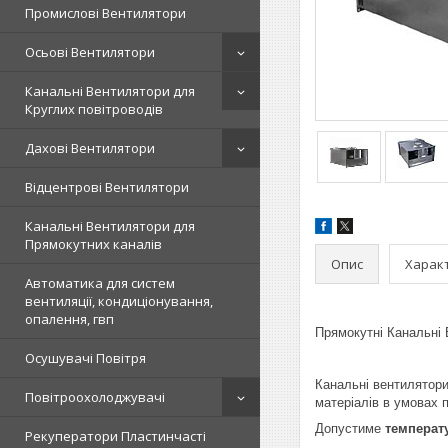
Промислові Вентилятори
Осьові Вентилятори
Канальні Вентилятори для
Круглих повітроводів
Дахові Вентилятори
Відцентрові Вентилятори
Канальні Вентилятори для
Прямокутних каналів
Опис
Харак
Автоматика для систем
вентиляції, кондиціонування,
опалення, гвп
Прямокутні Канальні 
Осушувачі Повітря
Канальні вентилятор
Повітроохолоджувачі
матеріалів в умовах п
Допустиме
температ
Рекуператори Пластинчасті