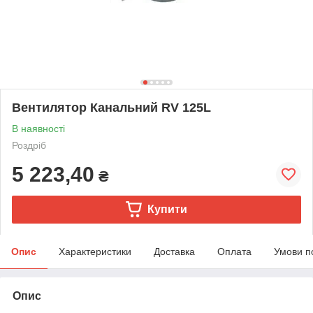
Вентилятор Канальний RV 125L
В наявності
Роздріб
5 223,40
₴
Купити
Опис
Характеристики
Доставка
Оплата
Умови п
Опис