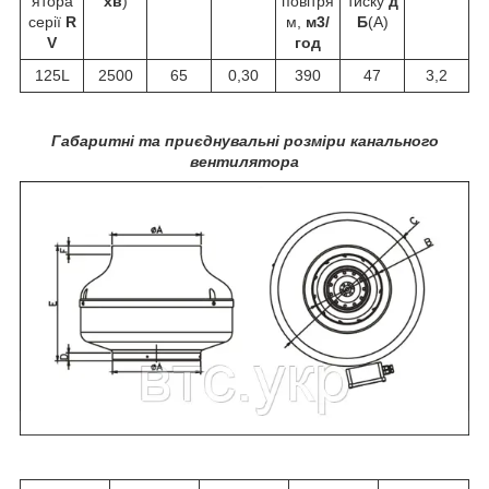
ятора
хв
)
повітря
тиску
д
серії
R
м,
м3/
Б
(А)
V
год
125L
2500
65
0,30
390
47
3,2
Габаритні та приєднувальні розміри канального
вентилятора