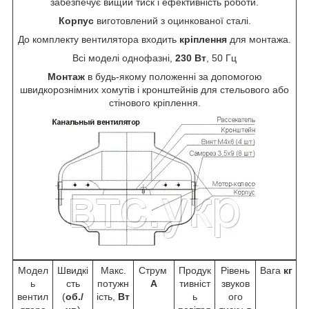
забезпечує вищий тиск і ефективність роботи.
Корпус
виготовлений з оцинкованої сталі.
До комплекту вентилятора входить
кріплення
для монтажа.
Всі моделі однофазні,
230 Вт
, 50 Гц
Монтаж
в будь-якому положенні за допомогою
швидкорознімних хомутів і кронштейнів для стельового або
стінового кріплення.
Модел
Швидкі
Макс.
Струм
Продук
Рівень
Вага
кг
ь
сть
потужн
А
тивніст
звуков
вентил
(
об./
ість,
Вт
ь
ого