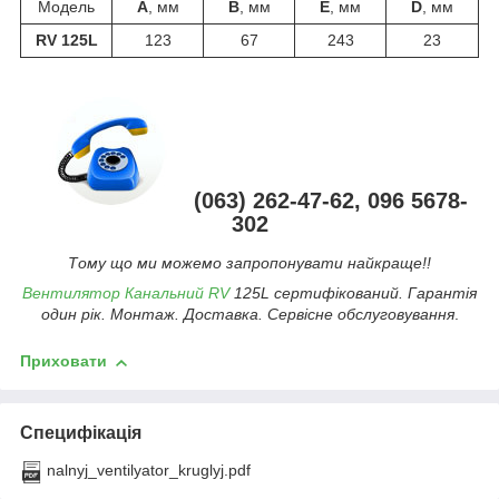
Модель
А
, мм
В
, мм
Е
, мм
D
, мм
RV 125L
123
67
243
23
(063) 262-47-62, 096 5678-
302
Тому що ми можемо запропонувати найкраще!!
Вентилятор Канальний RV
125L сертифікований. Гарантія
один рік. Монтаж. Доставка. Сервісне обслуговування
.
Приховати
Специфікація
nalnyj_ventilyator_kruglyj.pdf