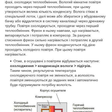
фазі, охолоджує теплообмінник. Вологий кімнатне повітря
проходить через перший теплообмінник, при цьому
утворюється велика кількість конденсату. Волога стікає в
спеціальний лоток, і далі може або збиратися у вбудованому
бачку або віддалятися в систему каналізації через дренажну
трубку. Повітря охолоджується, проходячи через перший
теплообмінник. Фреон в ньому навпаки, що нагрівається,
випаровується і потрапляє в компресор. За рахунок
стиснення фреон сильно нагрівається і потрапляє в другий
теплообмінник. У ньому фреон конденсується під дією
проходить холодного повітря. При цьому повітря
нагрівається.
Отже, в осушувачі з повітрям відбувається наступне:
охолодження > конденсація вологи > підігрів.
Таким чином, результуюча температура
охолоджуючого повітря не змінюється, а
вологість
повітря зменшується
до заданих меж і автоматично
буде підтримувати потрібну вологість.